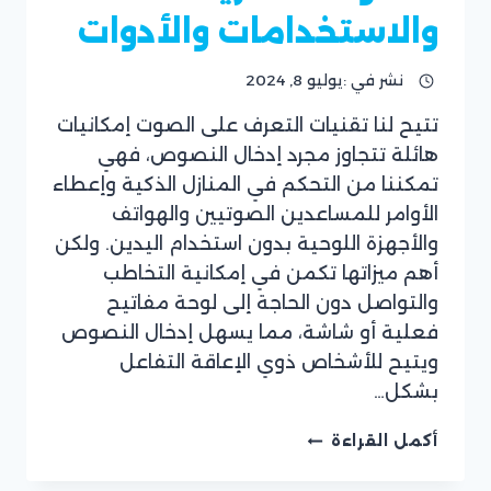
والاستخدامات والأدوات
نشر في :
يوليو 8, 2024
تتيح لنا تقنيات التعرف على الصوت إمكانيات
بقلم
هائلة تتجاوز مجرد إدخال النصوص، فهي
فريق
موقع
تمكننا من التحكم في المنازل الذكية وإعطاء
ريان
الأوامر للمساعدين الصوتيين والهواتف
سوفت
والأجهزة اللوحية بدون استخدام اليدين. ولكن
أهم ميزاتها تكمن في إمكانية التخاطب
والتواصل دون الحاجة إلى لوحة مفاتيح
فعلية أو شاشة، مما يسهل إدخال النصوص
ويتيح للأشخاص ذوي الإعاقة التفاعل
بشكل…
تقنيات
أكمل القراءة
التعرف
على