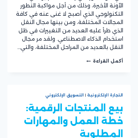
موقع
الآونة الأخيرة، وذلك من أجل مواكبة التطور
ريان
التكنولوجي الذي أصبح لا غنى عنه في كافة
سوفت
المجالات المختلفة، ومن بينها مجال النقل
الذي طرأ عليه العديد من التغييرات في ظل
استخدام الذكاء الاصطناعي. ولقد مر مجال
النقل بالعديد من المراحل المختلفة، والتي…
أمثلة
أكمل القراءة
على
استخدام
تطبيقات
الذكاء
الاصطناعي
التجارة الإلكترونية
|
التسويق الإلكتروني
في
النقل
بيع المنتجات الرقمية:
خطة العمل والمهارات
المطلوبة