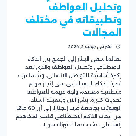
وتحليل العواطف
وتطبيقاته في مختلف
المجالات
نشر في :
يوليو 2, 2024
لطالما سعى البشر إلى الجمع بين الذكاء
بقلم
الاصطناعي وتحليل العواطف والذي يُعد
فريق
موقع
ركيزة أساسية للتواصل الإنساني، وبينما برزت
ريان
قدرة الذكاء الاصطناعي على إنجاز مهام
سوفت
منطقية معقدة، واجه فهمه للعواطف
تحديات كبيرة. يشير ألان وينفيلد، أستاذ
الروبوتات بجامعة غرب إنجلترا، إلى أن 60 عامًا
من أبحاث الذكاء الاصطناعي قلبت المفاهيم
رأسًا على عقب، فما اعتبرناه سهلًا…