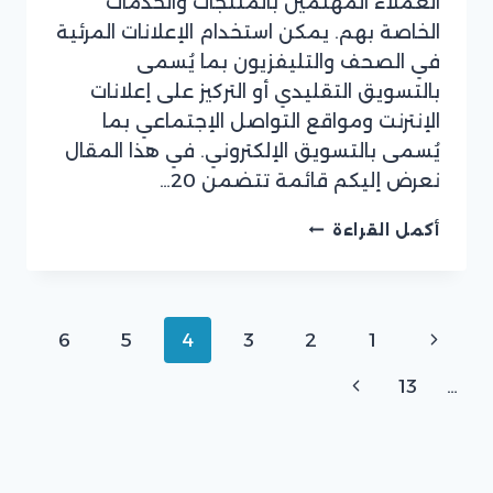
العملاء المهتمين بالمنتجات والخدمات
سوفت
الخاصة بهم. يمكن استخدام الإعلانات المرئية
في الصحف والتليفزيون بما يُسمى
بالتسويق التقليدي أو التركيز على إعلانات
الإنترنت ومواقع التواصل الإجتماعي بما
يُسمى بالتسويق الإلكتروني. في هذا المقال
نعرض إليكم قائمة تتضمن 20…
أنواع
أكمل القراءة
استراتيجيات
التسويق:
تعرف
على
تنقل
الصفحة
6
5
4
3
2
1
أفضل
20
الصفحة
السابقة
الصفحة
13
…
استراتيجية
منها
التالية