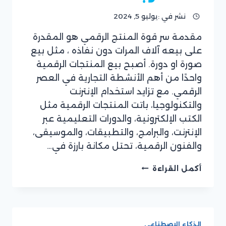
نشر في :
يوليو 5, 2024
مقدمة سر قوة المنتج الرقمي هو المقدرة
بقلم
على بيعه آلاف المرات دون نفاذه ، مثل بيع
نادر
العزالدين
صورة او دورة. أصبح بيع المنتجات الرقمية
واحدًا من أهم الأنشطة التجارية في العصر
الرقمي. مع تزايد استخدام الإنترنت
والتكنولوجيا، باتت المنتجات الرقمية مثل
الكتب الإلكترونية، والدورات التعليمية عبر
الإنترنت، والبرامج، والتطبيقات، والموسيقى،
والفنون الرقمية، تحتل مكانة بارزة في…
بيع
أكمل القراءة
المنتجات
الرقمية:
خطة
العمل
والمهارات
الذكاء الاصطناعي