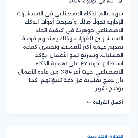
نشر في :
يوليو 2, 2024
شهد عالم الذكاء الاصطناعي في الاستشارات
بقلم
الإدارية تحولًا هائلًا، وأصبحت أدوات الذكاء
فريق
موقع
الاصطناعي جوهرية في كيفية اتخاذ
ريان
الاستشاريين للقرارات، وذلك يمنحهم فرصة
سوفت
تقديم قيمة أكبر للعملاء، وتحسين كفاءة
العمليات، وتسريع نمو الأعمال. يؤكد
استطلاع أجرته EY على أهمية الذكاء
الاصطناعي، حيث أقر 84٪ من قادة الأعمال
بأن دمج تقنياته عزز دقة تنبؤاتهم، كما
يوضح تقرير…
أثر
أكمل القراءة
استخدام
تطبيقات
الذكاء
الاصطناعي
في
التجارة الإلكترونية