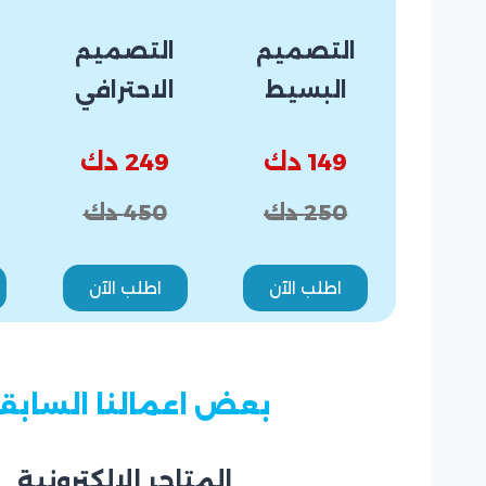
التصميم
التصميم
البسيط
الاحترافي
149 دك
249 دك
250 دك
450 دك
اطلب الآن
اطلب الآن
بعض اعمالنا السابق
المتاجر الالكترونية