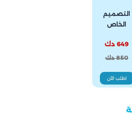
التصميم
الخاص
649 دك
850 دك
اطلب الآن
ة