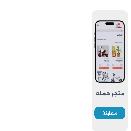
متجر جمله
معاينة