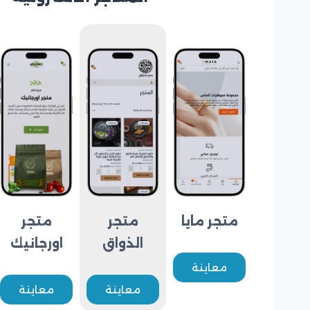
متجر مايا
متجر
متجر
الذواق
اورجانيك
معاينة
معاينة
معاينة