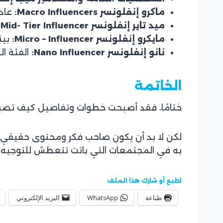
ماكرو إنفلونسر Macro Influencers:
عادةً م
ميد تاير إنفلونسر Mid- Tier Influencer:
مايكرو إنفلونسر Micro – Influencer:
بينم
نانو إنفلونسر Nano Influencer:
الفئة المب
الخاتمة
ختامًا، فقد أصبحت خطوات وتفاصيل كيف تصبح 
لكن لا بد أن يكون صاحب فكر ومحتوى حقيقي ه
به في المجتمعات التي باتت تتعطش للتوجيه ال
اطبع أو شارك هذا الملف
طباعة
WhatsApp
البريد الإلكتروني